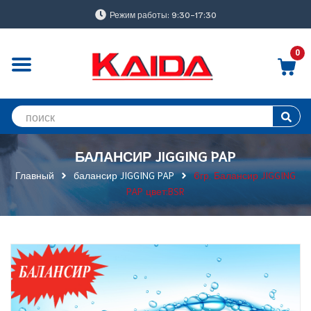
Режим работы: 9:30-17:30
0
БАЛАНСИР JIGGING PAP
Главный
балансир JIGGING PAP
6гр, Балансир JIGGING
PAP цвет:BSR