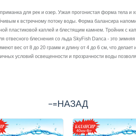
риманка для рек и озер. Узкая прогонистая форма тела и 
ойчивым к встречному потоку воды. Форма балансира напом
етной пластиковой каплей и блестящим камнем. Тройник с к
ля отвесного блеснения со льда SkyFish Danca - это зимн
имеют вес от 8 до 20 грамм и длину от 4 до 6 см, что делае
зличных условий освещенности и прозрачности воды позвол
-=НАЗАД