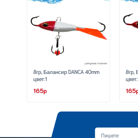
8гр, Балансир DANCA 40mm
8гр,
цвет:1
цвет:
165p
165