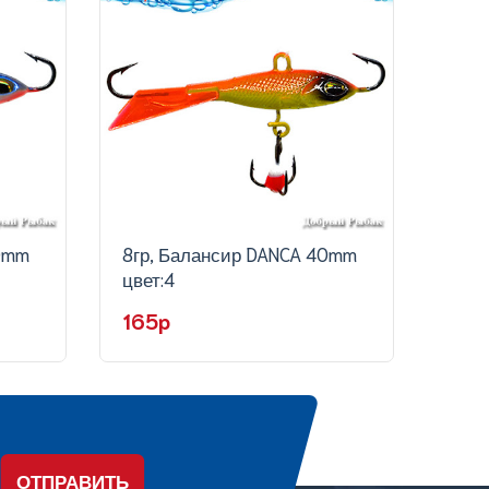
40mm
8гр, Балансир DANCA 40mm
8гр,
цвет:4
цвет
165p
16
ОТПРАВИТЬ