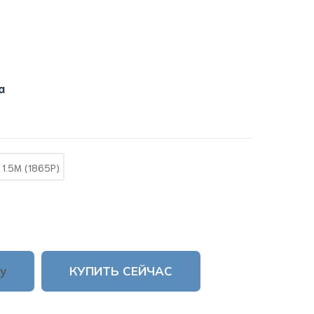
a
1.5M (1865P)
у
КУПИТЬ СЕЙЧАС