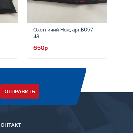
Охотничий Нож, арт:B057-
Охот
48
60
650p
75
ОТПРАВИТЬ
КОНТАКТ