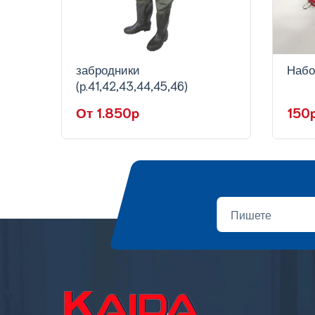
забродники
Набо
(р.41,42,43,44,45,46)
От 1.850p
150