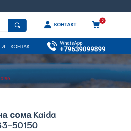
0
КОНТАКТ
WhatsApp
ТИ
КОНТАКТ
+79639099899
50150
на сома Kaida
763-50150