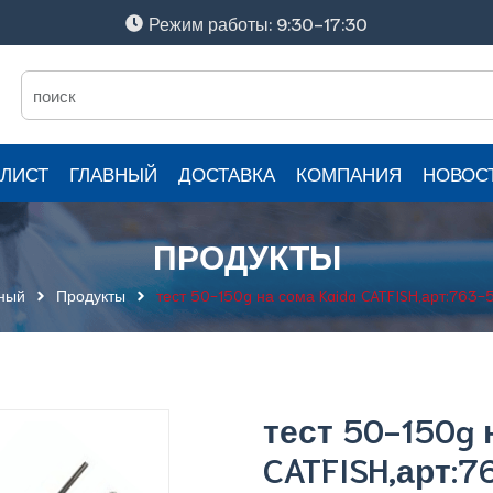
Режим работы: 9:30-17:30
ЛИСТ
ГЛАВНЫЙ
ДОСТАВКА
КОМПАНИЯ
НОВОС
ПРОДУКТЫ
ный
Продукты
тест 50-150g на сома Kaida CATFISH,арт:763-
тест 50-150g 
CATFISH,арт: