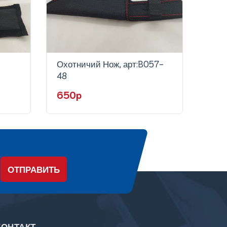
Охотничий Нож, арт:B057-
Охот
48
60
650p
75
ОТПРАВИТЬ
КОНТАКТ