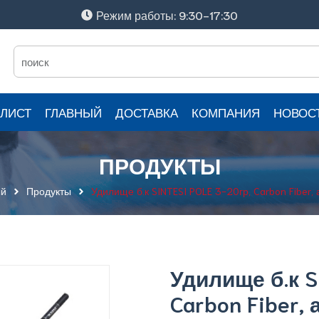
Режим работы: 9:30-17:30
ЛИСТ
ГЛАВНЫЙ
ДОСТАВКА
КОМПАНИЯ
НОВОС
ПРОДУКТЫ
ый
Продукты
Удилище б.к SINTESI POLE 3-20гр, Carbon Fiber, 
Удилище б.к S
Carbon Fiber, 