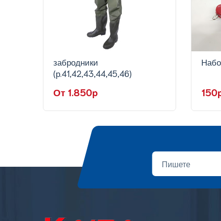
забродники
Набо
(р.41,42,43,44,45,46)
От 1.850p
150