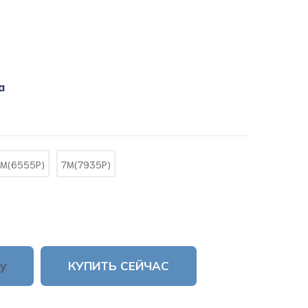
a
M(6555P)
7M(7935P)
у
КУПИТЬ СЕЙЧАС