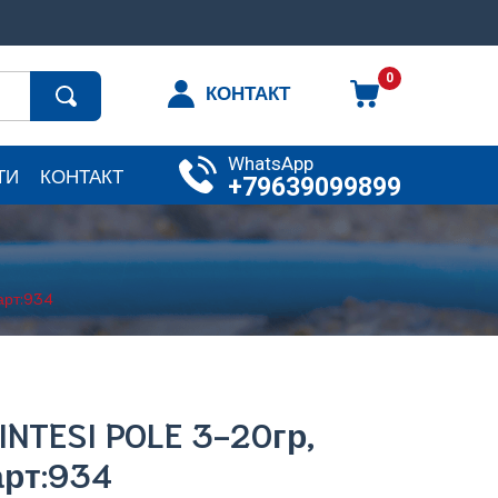
0
КОНТАКТ
WhatsApp
ТИ
КОНТАКТ
+79639099899
арт:934
INTESI POLE 3-20гр,
арт:934