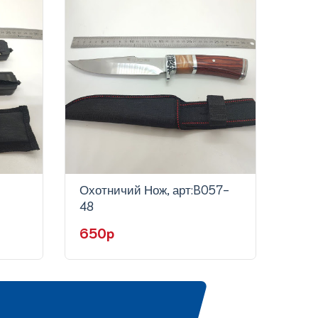
Охотничий Нож, арт:B057-
Охот
48
60
650p
75