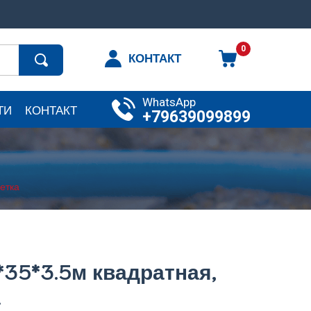
0
КОНТАКТ
WhatsApp
ТИ
КОНТАКТ
+79639099899
етка
*35*3.5м квадратная,
а