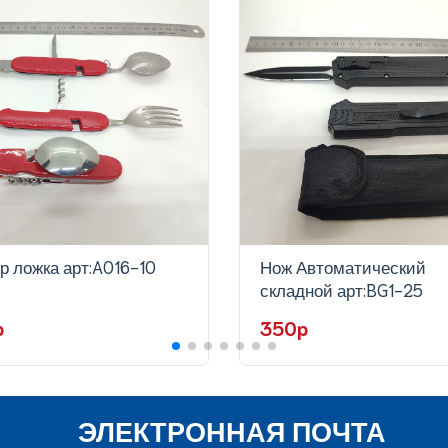
р ложка арт:A016-10
Нож Автоматический
складной арт:BG1-25
p
350p
ЭЛЕКТРОННАЯ ПОЧТА