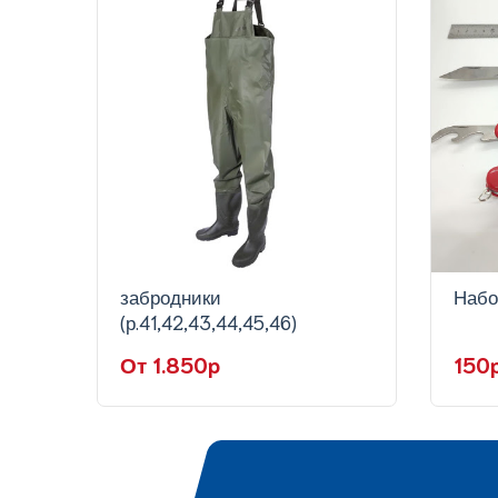
забродники
Набо
(р.41,42,43,44,45,46)
От 1.850p
150