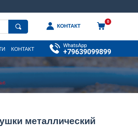
0
КОНТАКТ
WhatsApp
ТИ
КОНТАКТ
+79639099899
 №6
тушки металлический