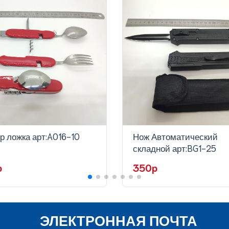
р ложка арт:A016-10
Нож Автоматический
складной арт:BG1-25
p
350p
ЭЛЕКТРОННАЯ ПОЧТА