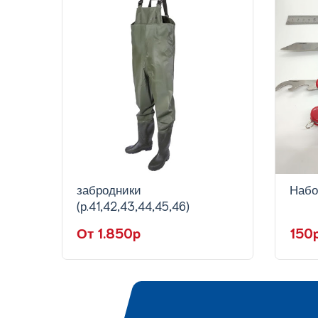
забродники
Набо
(р.41,42,43,44,45,46)
От 1.850p
150