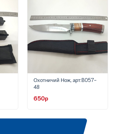
Охотничий Нож, арт:B057-
Охот
48
60
650p
75