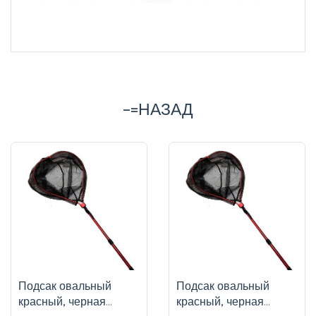
-=НАЗАД
Подсак овальный
Подсак овальный
красный, черная
красный, черная
сетчатая ткань, ручка
сетчатая ткань, ручка