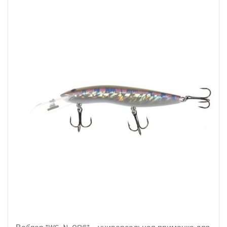
Воблер "WS-N-086" - универсальная приманка для