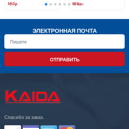
5м, ц:1
5м, ц:2
180p
180p
ЭЛЕКТРОННАЯ ПОЧТА
ОТПРАВИТЬ
Спасибо за заказ.