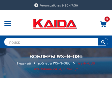
Режим работы: 9:30-17:30
0
ВОБЛЕРЫ WS-N-086
Главный
воблеры WS-N-086
WS-N-086
size:150mm,24.3г, 3-5м, ц:5