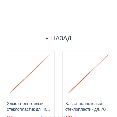
-=НАЗАД
Хлыст полнотелый
Хлыст полнотелый
стеклопластик дл: 40
стеклопластик дл: 70
см, д 3.9 мм
см, д 6,2 мм
15p
30p