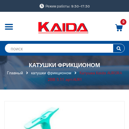
Режим работы: 9:30-17:30
0
КАТУШКИ ФРИКЦИОНОМ
Главный
катушки фрикционом
Катушка Kaida AURORA
2ВВ 5,1:1 ,арт:AUR1