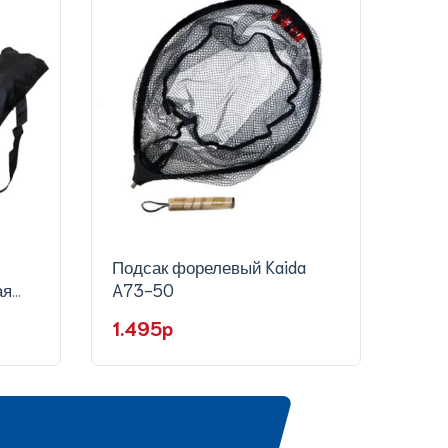
Подсак форелевый Kaida
Подс
ая
A73-50
треу
KH84
ручк
1.495p
92