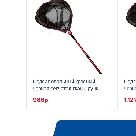
Подсак овальный красный,
Подс
черная сетчатая ткань, ручка
черна
телескоп, KH83-45
теле
966p
1.1