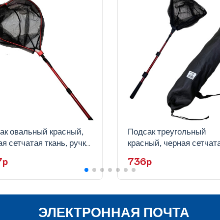
ак овальный красный,
Подсак треугольный
я сетчатая ткань, ручка
красный, черная сетчат
скоп,KH83-50
ткань, ручка телескоп, 
27p
736p
ЭЛЕКТРОННАЯ ПОЧТА