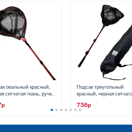
ак овальный красный,
Подсак треугольный
я сетчатая ткань, ручка
красный, черная сетчат
скоп,KH83-50
ткань, ручка телескоп, 
27p
736p