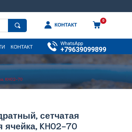
0
КОНТАКТ
WhatsApp
ТИ
КОНТАКТ
+79639099899
ка, KH02-70
дратный, сетчатая
я ячейка, KH02-70