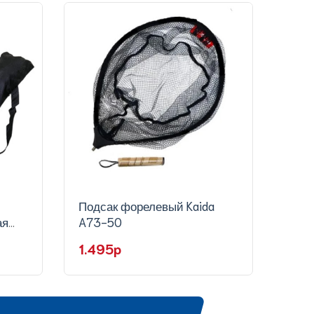
Подсак форелевый Kaida
Подс
ая
A73-50
треу
KH84
ручк
1.495p
92