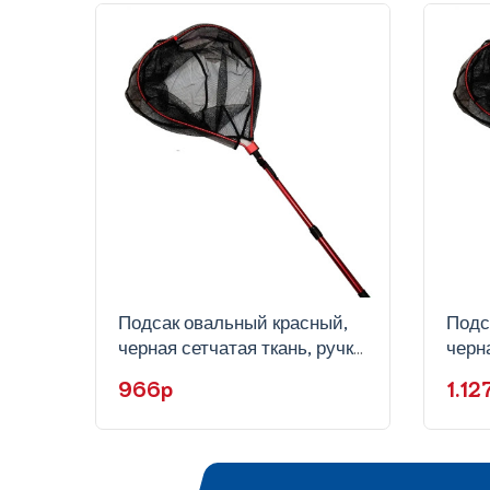
Подсак овальный красный,
Подс
черная сетчатая ткань, ручка
черна
телескоп, KH83-45
теле
966p
1.1