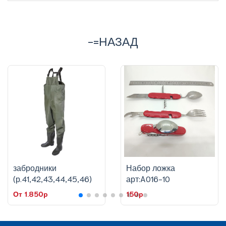
-=НАЗАД
забродники
Набор ложка
(р.41,42,43,44,45,46)
арт:A016-10
От 1.850p
150p