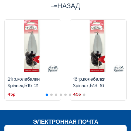
-=НАЗАД
21гр,колебалки
16гр,колебалки
Spinnex,Б15-21
Spinnex,Б13-16
45p
45p
ЭЛЕКТРОННАЯ ПОЧТА