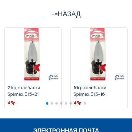
-=НАЗАД
21гр,колебалки
16гр,колебалки
Spinnex,Б15-21
Spinnex,Б13-16
45p
45p
ЭЛЕКТРОННАЯ ПОЧТА