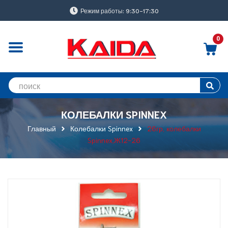
Режим работы: 9:30-17:30
0
КОЛЕБАЛКИ SPINNEX
Главный
Колебалки Spinnex
26гр, колебалки
Spinnex,Ж12-26