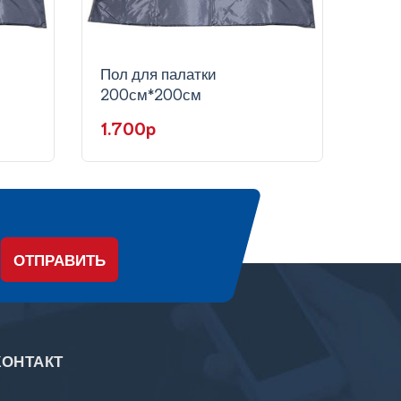
Пол для палатки
Пол 
200см*200см
220
1.700p
1.8
ОТПРАВИТЬ
КОНТАКТ