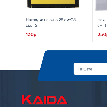
Накладка на окно 28 см*28
Накл
см, Т2
см, Т
130p
250