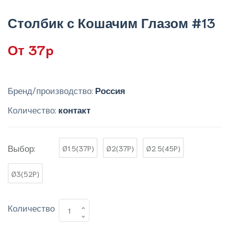
Столбик с Кошачим Глазом #13
От 37p
Бренд/производство:
Россия
Количество:
контакт
Выбор:
Ø1.5(37P)
Ø2(37P)
Ø2.5(45P)
Ø3(52P)
Количество