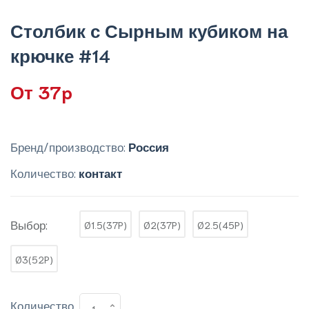
Столбик с Сырным кубиком на
крючке #14
От 37p
Бренд/производство:
Россия
Количество:
контакт
Выбор:
Ø1.5(37P)
Ø2(37P)
Ø2.5(45P)
Ø3(52P)
Количество