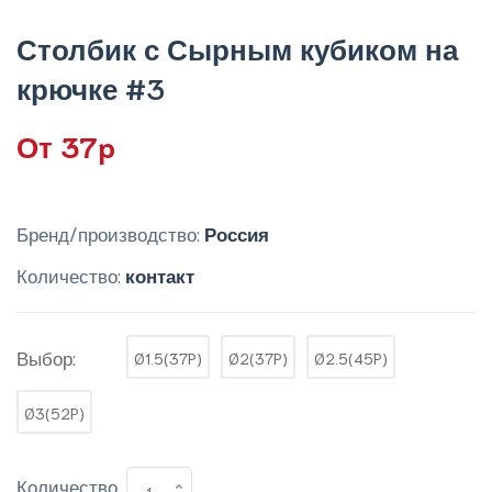
Столбик с Сырным кубиком на
крючке #3
От 37p
Бренд/производство:
Россия
Количество:
контакт
Выбор:
Ø1.5(37P)
Ø2(37P)
Ø2.5(45P)
Ø3(52P)
Количество