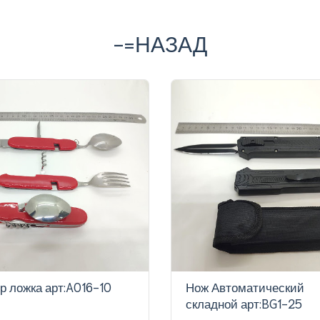
-=НАЗАД
р ложка арт:A016-10
Нож Автоматический
складной арт:BG1-25