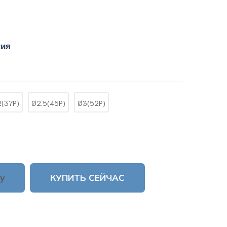
сия
(37P)
Ø2.5(45P)
Ø3(52P)
у
КУПИТЬ СЕЙЧАС