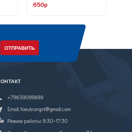
650p
75
ОТПРАВИТЬ
КОНТАКТ
+79639099899
Email:
hieutrungvt@gmail.com
Режим работы:
9:30-17:30