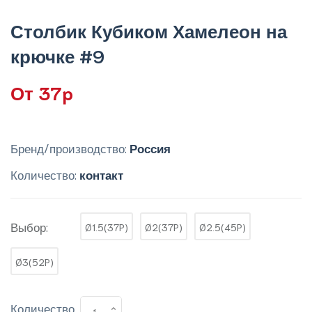
Столбик Кубиком Хамелеон на
крючке #9
От 37p
Бренд/производство:
Россия
Количество:
контакт
Выбор:
Ø1.5(37P)
Ø2(37P)
Ø2.5(45P)
Ø3(52P)
Количество