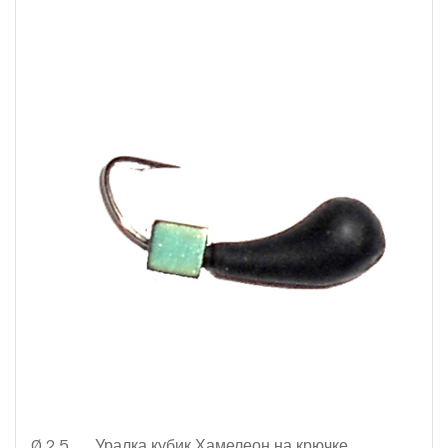
Ø 2,5
Уралка кубик Хамелеон на крючке