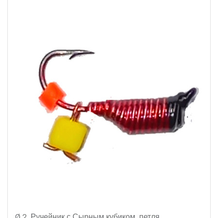
Ø 2
Ручейник с Сырным кубиком, петля.