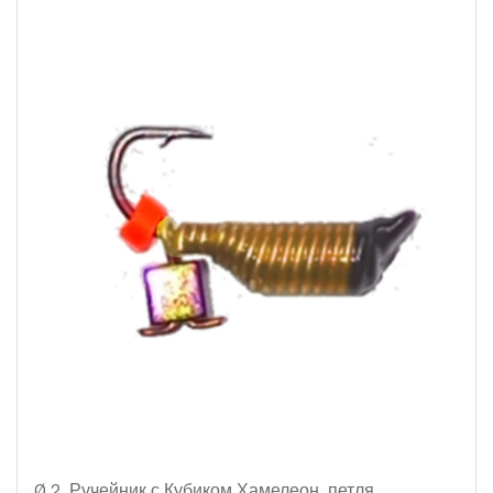
Ø 2
Ручейник с Кубиком Хамелеон, петля.