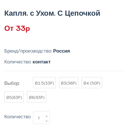
Капля. с Ухом. С Цепочкой
От 33p
Бренд/производство:
Россия
Количество:
контакт
Выбор:
Ø2.5(33P)
Ø3(36P)
Ø4 (50P)
Ø5(63P)
Ø6(93P)
Количество